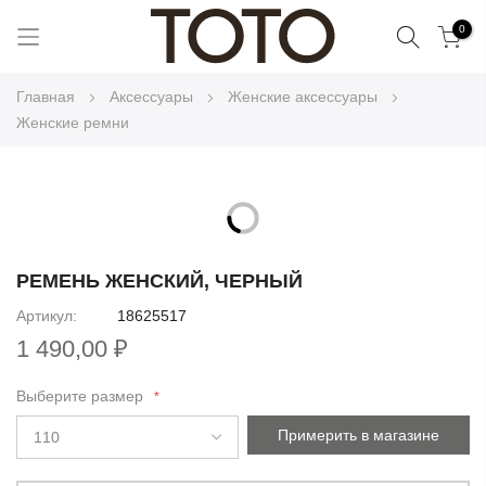
Поиск
0
Skip
Главная
Аксессуары
Женские аксессуары
to
Женские ремни
Content
Skip
to
Skip
the
to
РЕМЕНЬ ЖЕНСКИЙ, ЧЕРНЫЙ
end
the
Артикул
18625517
of
beginning
the
1 490,00 ₽
of
images
the
gallery
Выберите размер
images
gallery
Примерить в магазине