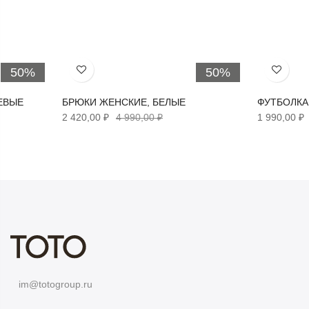
50%
50%
Хочу!
Хочу!
ЕВЫЕ
БРЮКИ ЖЕНСКИЕ, БЕЛЫЕ
ФУТБОЛКА
2 420,00 ₽
4 990,00 ₽
1 990,00 ₽
im@totogroup.ru