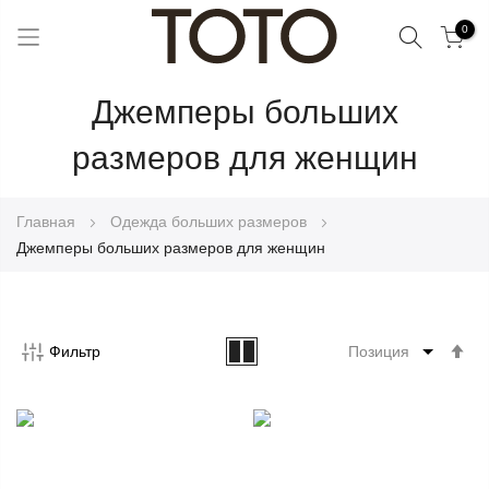
Поиск
0
Skip
Джемперы больших
to
Content
размеров для женщин
Главная
Одежда больших размеров
Джемперы больших размеров для женщин
Со
Фильтр
по
во
Ус
по
у