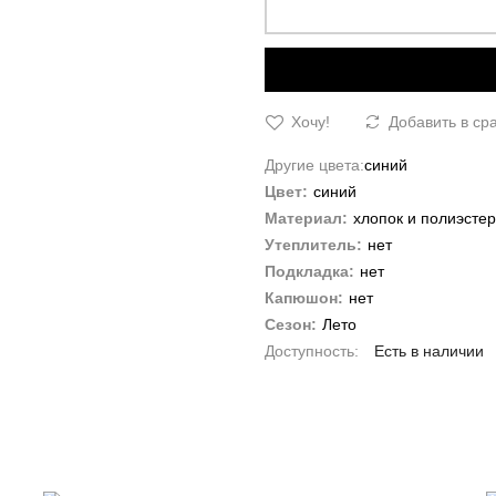
Хочу!
Добавить в ср
Другие цвета:
синий
Цвет:
синий
Материал:
хлопок и полиэстер
Утеплитель:
нет
Подкладка:
нет
Капюшон:
нет
Сезон:
Лето
Есть в наличии