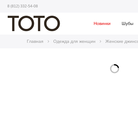
8 (812) 332-54-08
Новинки
Шубы
Главная
Одежда для женщин
Женские джинсо
Skip
to
Skip
the
to
end
the
of
beginning
the
of
images
the
gallery
images
gallery