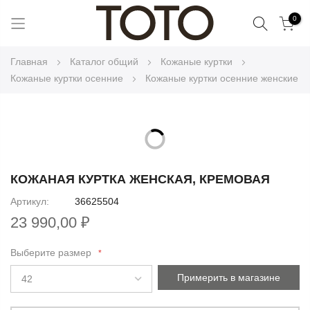
Поиск
0
Skip
Главная
Каталог общий
Кожаные куртки
to
Кожаные куртки осенние
Кожаные куртки осенние женские
Content
Skip
to
Skip
the
to
КОЖАНАЯ КУРТКА ЖЕНСКАЯ, КРЕМОВАЯ
end
the
Артикул
36625504
of
beginning
the
23 990,00 ₽
of
images
the
gallery
Выберите размер
images
gallery
Примерить в магазине