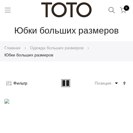
Поиск
0
Skip
Юбки больших размеров
to
Content
Главная
Одежда больших размеров
Юбки больших размеров
Со
Фильтр
по
во
Ус
по
у