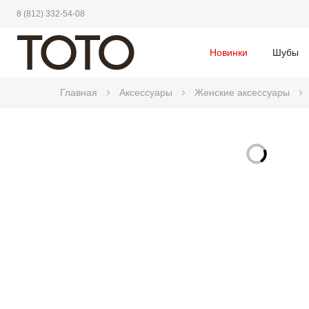
8 (812) 332-54-08
Новинки
Шубы
Главная
Аксессуары
Женские аксессуары
Skip
to
Skip
the
to
end
the
of
beginning
the
of
images
the
gallery
images
gallery