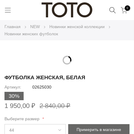
Поиск
0
Skip
Главная
NEW
Новинки женской коллекции
to
Новинки женских футболок
Content
Skip
to
Skip
the
to
ФУТБОЛКА ЖЕНСКАЯ, БЕЛАЯ
end
the
Артикул
02625030
of
beginning
the
30%
of
images
the
1 950,00 ₽
2 840,00 ₽
gallery
images
gallery
Выберите размер
Примерить в магазине