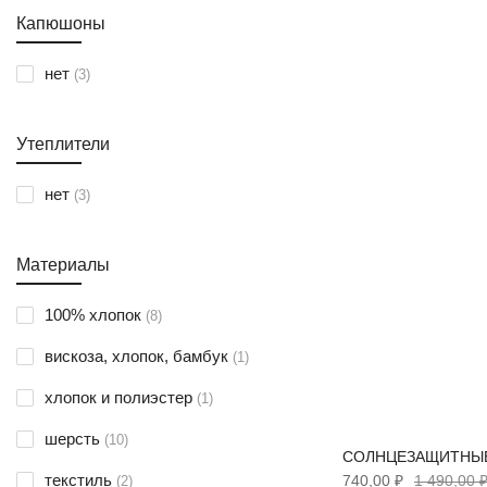
Капюшоны
Рыжий
Светло-Бежевый
позиции
нет
3
Светло-Зеленый
Утеплители
Светло-Коричневый
позиции
Светло-Серый
нет
3
Светло-Фиолетовый
Материалы
Серый
позиции
100% хлопок
8
Синий
позиция
вискоза, хлопок, бамбук
1
Темно-Зеленый
позиция
хлопок и полиэстер
1
Темно-Коричневый
позиции
шерсть
10
Темно-Серый
СОЛНЦЕЗАЩИТНЫЕ
позиции
текстиль
740,00 ₽
1 490,00 
2