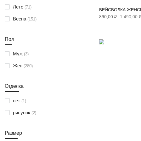
15% шелк, 85% п/э
12
позиции
Лето
71
БЕЙСБОЛКА ЖЕНСК
позиции
10% шелк, 90% п/э
2
890,00 ₽
1 490,00 
позиции
Весна
151
позиция
20%шелк, 80%вискоза
1
позиции
86%нейлон, 14%спандекс
2
Пол
позиции
1) кожа теленок, 2) п/э 100%
5
позиции
Муж
3
позиция
экозамша
1
позиции
Жен
280
Отделка
позиция
нет
1
позиции
рисунок
2
Размер