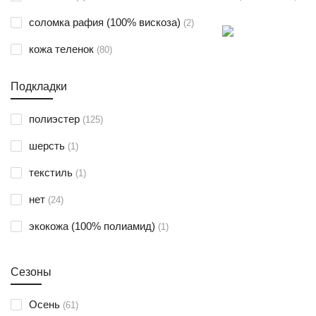
Темно-Синий
позиции
соломка рафия (100% вискоза)
2
Черный
позиции
кожа теленок
80
Хаки
позиции
кожа овца
20
Разноцветный
Подкладки
позиции
кожа натуральная
31
позиции
полиэстер
125
позиции
акрил
4
позиция
шерсть
1
позиции
натуральная замша
9
позиция
текстиль
1
позиции
полиэстер
41
позиции
нет
24
позиции
хлопок, акрил и шерсть
4
позиция
экокожа (100% полиамид)
1
позиции
80% шерсть, 20% капрон
2
позиции
экокожа
24
Сезоны
позиции
70% вискоза,30% кашемир
3
позиции
Осень
61
позиции