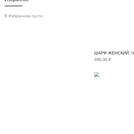
позиции
8.5
18
В Избранном пусто.
позиции
9.0
4
позиции
37
5
позиции
39
5
ШАРФ ЖЕНСКИЙ, 
позиции
41
5
990,00 ₽
позиции
бр
186