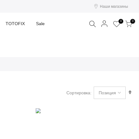
Наши магазины
Поиск
0
0
TOTOFIX
Sale
Со
Сортировка:
по
во
Ус
по
у