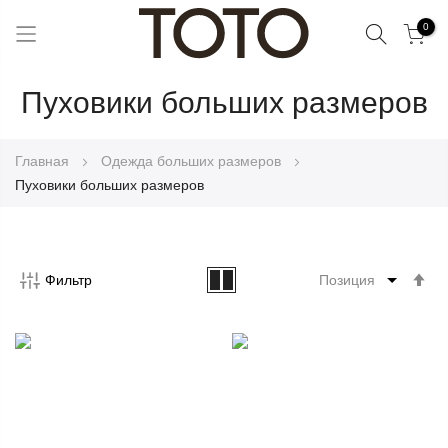
Поиск
0
Skip
Пуховики больших размеров
to
Content
Главная
Одежда больших размеров
Пуховики больших размеров
Со
Фильтр
по
во
Ус
по
у