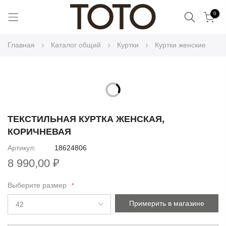
Поиск
0
Skip
Главная
Каталог общий
Куртки
Куртки женские
to
Content
Skip
to
Skip
the
to
ТЕКСТИЛЬНАЯ КУРТКА ЖЕНСКАЯ,
end
the
КОРИЧНЕВАЯ
of
beginning
the
Артикул
18624806
of
images
8 990,00 ₽
the
gallery
images
Выберите размер
gallery
Примерить в магазине