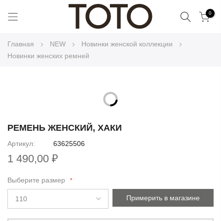
Поиск
0
Skip
Главная
NEW
Новинки женской коллекции
to
Новинки женских ремней
Content
Skip
to
Skip
the
to
РЕМЕНЬ ЖЕНСКИЙ, ХАКИ
end
the
Артикул
63625506
of
beginning
the
1 490,00 ₽
of
images
the
gallery
Выберите размер
images
gallery
Примерить в магазине