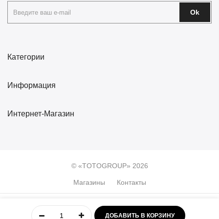
Ok
Категории
Информация
Интернет-Магазин
© «TOTOGROUP» 2026
Магазины
Контакты
0
ДОБАВИТЬ В КОРЗИНУ
Главная
Учётная
Меню
Избранное
Корзина