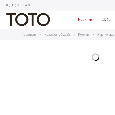
8 (812) 332-54-08
Новинки
Шубы
Главная
Каталог общий
Куртки
Куртки же
Skip
to
Skip
the
to
end
the
of
beginning
the
of
images
the
gallery
images
gallery