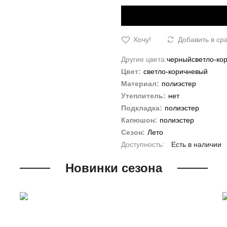
Хочу!
Добавить в ср
Другие цвета:
черный
светло-ко
Цвет:
светло-коричневый
Материал:
полиэстер
Утеплитель:
нет
Подкладка:
полиэстер
Капюшон:
полиэстер
Сезон:
Лето
Есть в наличии
Новинки сезона