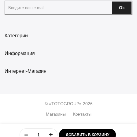
Ok
Категории
Информация
Интернет-Магазин
© «TOTOGROUP» 2026
Магазины
Контакты
0
ДОБАВИТЬ В КОРЗИНУ
Главная
Учётная
Меню
Избранное
Корзина