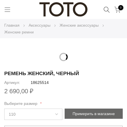
Поиск
0
Skip
Главная
Аксессуары
Женские аксессуары
to
Женские ремни
Content
Skip
to
Skip
the
to
РЕМЕНЬ ЖЕНСКИЙ, ЧЕРНЫЙ
end
the
Артикул
18625514
of
beginning
the
2 690,00 ₽
of
images
the
gallery
Выберите размер
images
gallery
Примерить в магазине