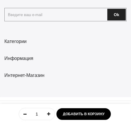
Ok
Категории
Информация
Интернет-Магазин
© «TOTOGROUP» 2026
0
ДОБАВИТЬ В КОРЗИНУ
Главная
Учётная
Меню
Избранное
Корзина
Магазины
Контакты
запись