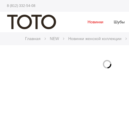
8 (812) 332-54-08
Новинки
Шубы
Главная
NEW
Новинки женской коллекции
Skip
to
Skip
the
to
end
the
of
beginning
the
of
images
the
gallery
images
gallery