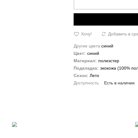
Хочу!
Добавить в ср
Другие цвета:
синий
Цвет:
синий
Материал:
полиэстер
Подкладка:
экокожа (100% по
Сезон:
Лето
Есть в наличии