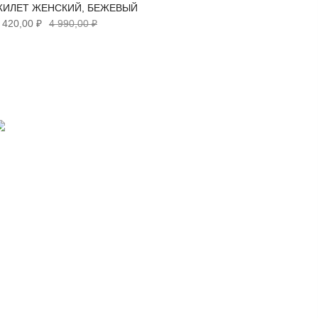
ЖИЛЕТ ЖЕНСКИЙ, БЕЖЕВЫЙ
ФУТБОЛ
 420,00 ₽
4 990,00 ₽
1 950,00