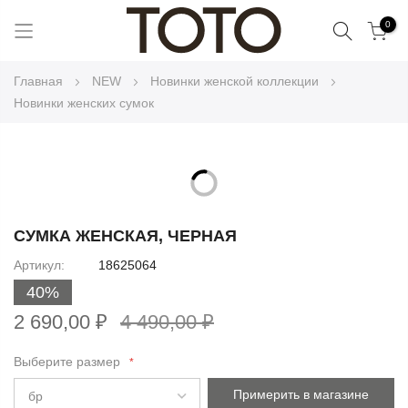
Поиск
0
Skip
Главная
NEW
Новинки женской коллекции
to
Новинки женских сумок
Content
Skip
to
Skip
the
to
СУМКА ЖЕНСКАЯ, ЧЕРНАЯ
end
the
Артикул
18625064
of
beginning
the
40%
of
images
the
2 690,00 ₽
4 490,00 ₽
gallery
images
gallery
Выберите размер
Примерить в магазине