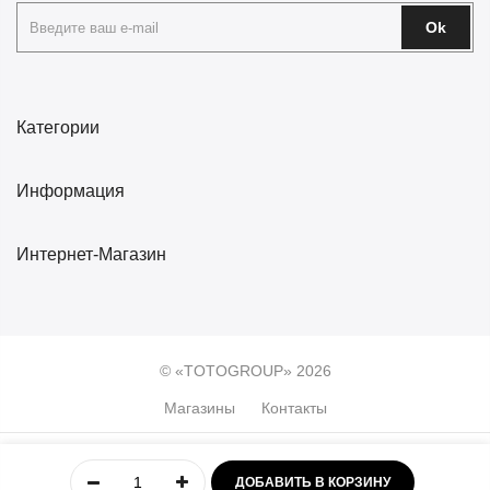
Ok
Категории
Информация
Интернет-Магазин
© «TOTOGROUP» 2026
Магазины
Контакты
0
ДОБАВИТЬ В КОРЗИНУ
Главная
Учётная
Меню
Избранное
Корзина