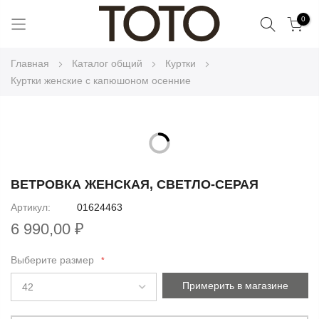
Поиск
0
Skip
Главная
Каталог общий
Куртки
to
Куртки женские с капюшоном осенние
Content
Skip
to
Skip
the
to
ВЕТРОВКА ЖЕНСКАЯ, СВЕТЛО-СЕРАЯ
end
the
Артикул
01624463
of
beginning
the
6 990,00 ₽
of
images
the
gallery
Выберите размер
images
gallery
Примерить в магазине