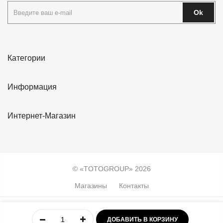
Ok
Категории
Информация
Интернет-Магазин
© «TOTOGROUP» 2026
Магазины
Контакты
0
ДОБАВИТЬ В КОРЗИНУ
Главная
Учётная
Меню
Избранное
Корзина