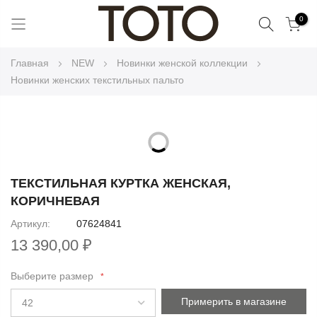
Поиск
0
Skip
Главная
NEW
Новинки женской коллекции
to
Новинки женских текстильных пальто
Content
Skip
to
Skip
the
to
ТЕКСТИЛЬНАЯ КУРТКА ЖЕНСКАЯ,
end
the
КОРИЧНЕВАЯ
of
beginning
the
Артикул
07624841
of
images
13 390,00 ₽
the
gallery
images
Выберите размер
gallery
Примерить в магазине