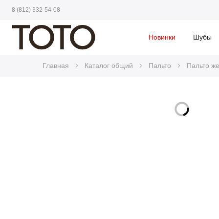
8 (812) 332-54-08
Новинки
Шубы
Главная
Каталог общий
Пальто
Пальто ж
Skip
to
Skip
the
to
end
the
of
beginning
the
of
images
the
gallery
images
gallery