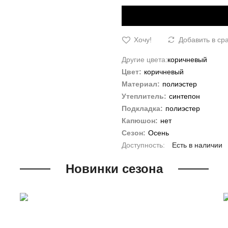
Хочу!
Добавить в ср
Другие цвета:
коричневый
Цвет:
коричневый
Материал:
полиэстер
Утеплитель:
синтепон
Подкладка:
полиэстер
Капюшон:
нет
Сезон:
Осень
Есть в наличии
Новинки сезона