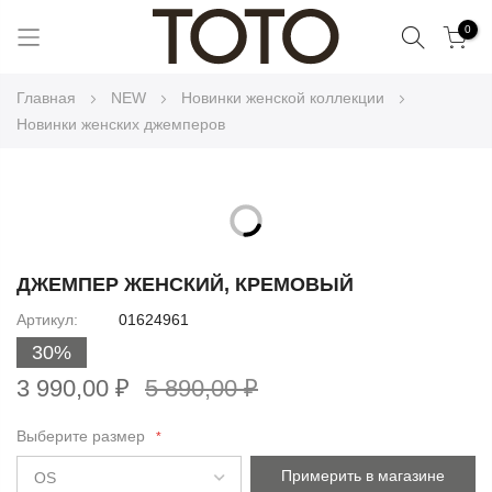
Поиск
0
Skip
Главная
NEW
Новинки женской коллекции
to
Новинки женских джемперов
Content
Skip
to
Skip
the
to
ДЖЕМПЕР ЖЕНСКИЙ, КРЕМОВЫЙ
end
the
Артикул
01624961
of
beginning
the
30%
of
images
the
3 990,00 ₽
5 890,00 ₽
gallery
images
gallery
Выберите размер
Примерить в магазине