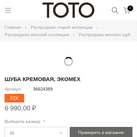
Поиск
0
Skip
Главная
Распродажи старой коллекции
to
Распродажа женской коллекции
Распродажа женских шуб
Content
Skip
to
Skip
the
to
ШУБА КРЕМОВАЯ, ЭКОМЕХ
end
the
Артикул
36624389
of
beginning
the
FIX
of
images
the
6 990,00 ₽
gallery
images
gallery
Выберите размер
Примерить в магазине