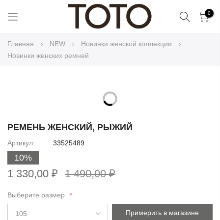
Поиск
0
Skip
Главная
NEW
Новинки женской коллекции
to
Новинки женских ремней
Content
Skip
to
Skip
the
to
РЕМЕНЬ ЖЕНСКИЙ, РЫЖИЙ
end
the
Артикул
33525489
of
beginning
the
10%
of
images
the
1 330,00 ₽
1 490,00 ₽
gallery
images
gallery
Выберите размер
Примерить в магазине