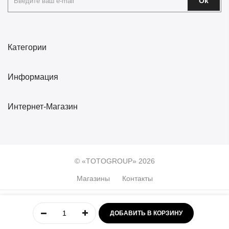
Ok
Категории
Информация
Интернет-Магазин
© «TOTOGROUP» 2026
Магазины
Контакты
0
ДОБАВИТЬ В КОРЗИНУ
Главная
Учётная
Меню
Избранное
Корзина
запись