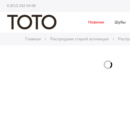
8 (812) 332-54-08
Новинки
Шубы
Главная
Распродажи старой коллекции
Распр
Skip
to
Skip
the
to
end
the
of
beginning
the
of
images
the
gallery
images
gallery