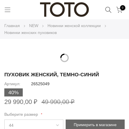
Поиск
0
Skip
Главная
NEW
Новинки женской коллекции
to
Новинки женских пуховиков
Content
Skip
to
Skip
the
to
ПУХОВИК ЖЕНСКИЙ, ТЕМНО-СИНИЙ
end
the
Артикул
26525049
of
beginning
the
40%
of
images
the
29 990,00 ₽
49 990,00 ₽
gallery
images
gallery
Выберите размер
Примерить в магазине