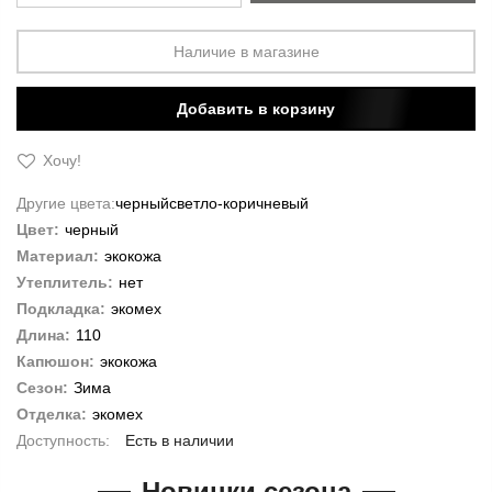
Наличие в магазине
Добавить в корзину
Хочу!
Другие цвета:
черный
светло-коричневый
Цвет:
черный
Материал:
экокожа
Утеплитель:
нет
Подкладка:
экомех
Длина:
110
Капюшон:
экокожа
Сезон:
Зима
Отделка:
экомех
Есть в наличии
Новинки сезона