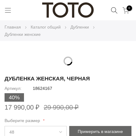
Поиск
0
Skip
Главная
Каталог общий
Дубленки
to
Дубленки женские
Content
Skip
to
Skip
the
to
ДУБЛЕНКА ЖЕНСКАЯ, ЧЕРНАЯ
end
the
Артикул
18624167
of
beginning
the
40%
of
images
the
17 990,00 ₽
29 990,00 ₽
gallery
images
gallery
Выберите размер
Примерить в магазине