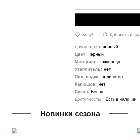
Хочу!
Добавить в ср
Другие цвета:
черный
Цвет:
черный
Материал:
кожа овца
Утеплитель:
нет
Подкладка:
полиэстер
Капюшон:
нет
Сезон:
Весна
Есть в наличии
Новинки сезона