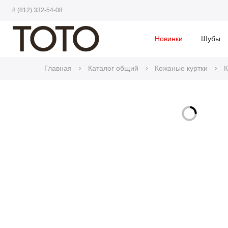
8 (812) 332-54-08
Новинки
Шубы
Главная
Каталог общий
Кожаные куртки
К
Skip
to
Skip
the
to
end
the
of
beginning
the
of
images
the
gallery
images
gallery