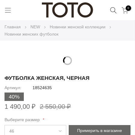
Поиск
0
Skip
Главная
NEW
Новинки женской коллекции
to
Новинки женских футболок
Content
Skip
to
Skip
the
to
ФУТБОЛКА ЖЕНСКАЯ, ЧЕРНАЯ
end
the
Артикул
18524635
of
beginning
the
40%
of
images
the
1 490,00 ₽
2 550,00 ₽
gallery
images
gallery
Выберите размер
Примерить в магазине