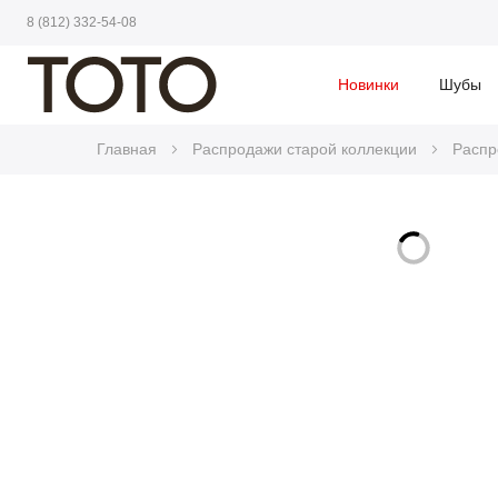
8 (812) 332-54-08
Новинки
Шубы
Главная
Распродажи старой коллекции
Распр
Skip
to
Skip
the
to
end
the
of
beginning
the
of
images
the
gallery
images
gallery