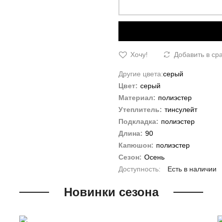
Хочу!
Добавить в ср
Другие цвета:
серый
Цвет:
серый
Материал:
полиэстер
Утеплитель:
тинсулейт
Подкладка:
полиэстер
Длина:
90
Капюшон:
полиэстер
Сезон:
Осень
Есть в наличии
Новинки сезона