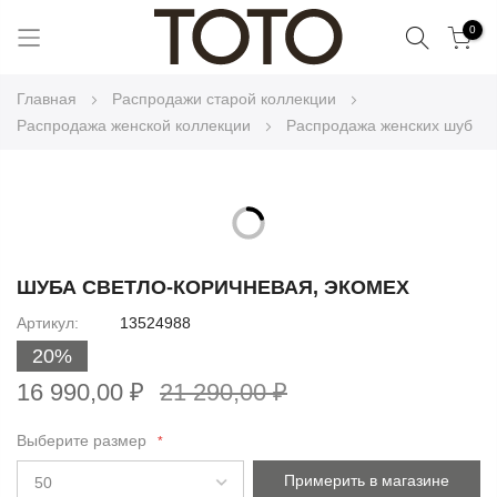
Поиск
0
Skip
Главная
Распродажи старой коллекции
to
Распродажа женской коллекции
Распродажа женских шуб
Content
Skip
to
Skip
the
to
ШУБА СВЕТЛО-КОРИЧНЕВАЯ, ЭКОМЕХ
end
the
Артикул
13524988
of
beginning
the
20%
of
images
the
16 990,00 ₽
21 290,00 ₽
gallery
images
gallery
Выберите размер
Примерить в магазине