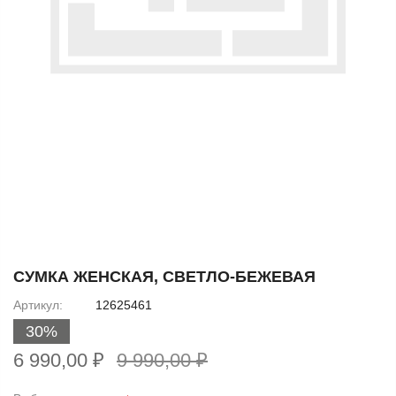
Skip
to
СУМКА ЖЕНСКАЯ, СВЕТЛО-БЕЖЕВАЯ
the
Артикул
12625461
beginning
30%
of
the
6 990,00 ₽
9 990,00 ₽
images