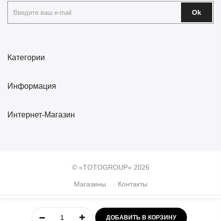
Ok
Категории
Информация
Интернет-Магазин
© «TOTOGROUP» 2026
Магазины
Контакты
0
ДОБАВИТЬ В КОРЗИНУ
Главная
Учётная
Меню
Избранное
Корзина