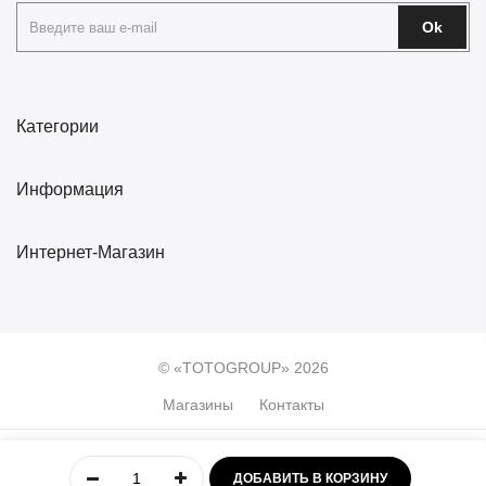
Ok
Категории
Информация
Интернет-Магазин
© «TOTOGROUP» 2026
Магазины
Контакты
0
ДОБАВИТЬ В КОРЗИНУ
Главная
Учётная
Меню
Избранное
Корзина