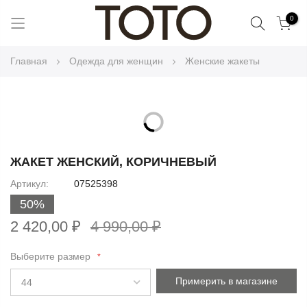
Поиск
0
Skip
Главная
Одежда для женщин
Женские жакеты
to
Content
Skip
to
Skip
the
to
ЖАКЕТ ЖЕНСКИЙ, КОРИЧНЕВЫЙ
end
the
Артикул
07525398
of
beginning
the
50%
of
images
the
2 420,00 ₽
4 990,00 ₽
gallery
images
gallery
Выберите размер
Примерить в магазине