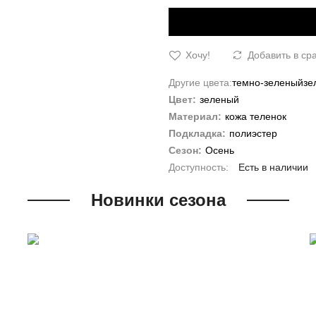
Хочу!
Добавить в ср
Другие цвета:
темно-зеленый
зе
Цвет:
зеленый
Материал:
кожа теленок
Подкладка:
полиэстер
Сезон:
Осень
Есть в наличии
Новинки сезона