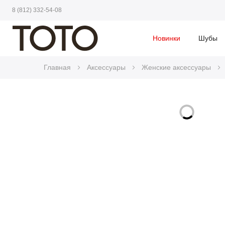
8 (812) 332-54-08
Новинки
Шубы
Главная
Аксессуары
Женские аксессуары
Skip
to
Skip
the
to
end
the
of
beginning
the
of
images
the
gallery
images
gallery