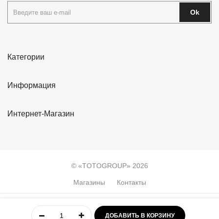
Ok
Категории
Информация
Интернет-Магазин
© «TOTOGROUP» 2026
Магазины
Контакты
0
ДОБАВИТЬ В КОРЗИНУ
Главная
Учётная
Меню
Избранное
Корзина