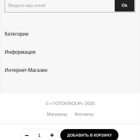
Ok
Категории
Информация
Интернет-Магазин
© «TOTOGROUP» 2026
Магазины
Контакты
0
ДОБАВИТЬ В КОРЗИНУ
Главная
Учётная
Меню
Избранное
Корзина
запись