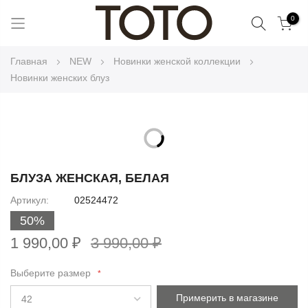
Поиск
0
Skip
Главная
NEW
Новинки женской коллекции
to
Новинки женских блуз
Content
Skip
to
Skip
the
to
БЛУЗА ЖЕНСКАЯ, БЕЛАЯ
end
the
Артикул
02524472
of
beginning
the
50%
of
images
the
1 990,00 ₽
3 990,00 ₽
gallery
images
gallery
Выберите размер
Примерить в магазине