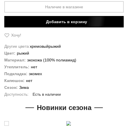
Наличие в магазине
Добавить в корзину
Хочу!
Другие цвета:
кремовый
рыжий
Цвет:
рыжий
Материал:
экокожа (100% полиамид)
Утеплитель:
нет
Подкладка:
экомех
Капюшон:
нет
Сезон:
Зима
Есть в наличии
Новинки сезона