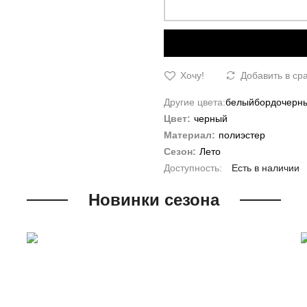
Хочу!
Добавить в ср
Другие цвета:
белый
бордо
черн
Цвет:
черный
Материал:
полиэстер
Сезон:
Лето
Есть в наличии
Новинки сезона