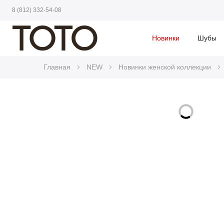
8 (812) 332-54-08
Новинки
Шубы
Главная
NEW
Новинки женской коллекции
Skip
to
Skip
the
to
end
the
of
beginning
the
of
images
the
gallery
images
gallery