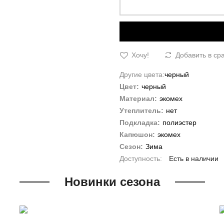
Хочу!
Добавить в ср
Другие цвета:
черный
Цвет:
черный
Материал:
экомех
Утеплитель:
нет
Подкладка:
полиэстер
Капюшон:
экомех
Сезон:
Зима
Есть в наличии
Новинки сезона