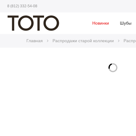
8 (812) 332-54-08
Новинки
Шубы
Главная
Распродажи старой коллекции
Распр
Skip
to
Skip
the
to
end
the
of
beginning
the
of
images
the
gallery
images
gallery