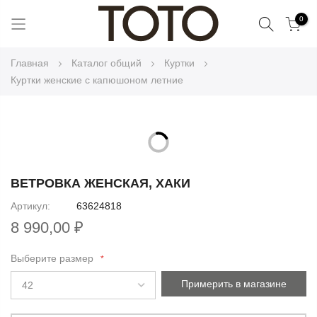
Поиск
0
Skip
Главная
Каталог общий
Куртки
to
Куртки женские с капюшоном летние
Content
Skip
to
Skip
the
to
ВЕТРОВКА ЖЕНСКАЯ, ХАКИ
end
the
Артикул
63624818
of
beginning
the
8 990,00 ₽
of
images
the
gallery
Выберите размер
images
gallery
Примерить в магазине