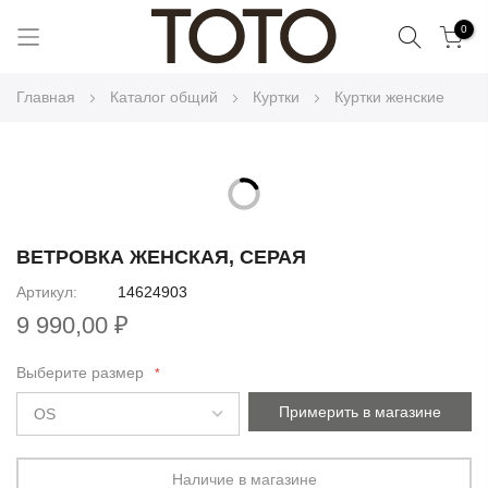
Поиск
0
Skip
Главная
Каталог общий
Куртки
Куртки женские
to
Content
Skip
to
Skip
the
to
ВЕТРОВКА ЖЕНСКАЯ, СЕРАЯ
end
the
Артикул
14624903
of
beginning
the
9 990,00 ₽
of
images
the
gallery
Выберите размер
images
gallery
Примерить в магазине
Наличие в магазине