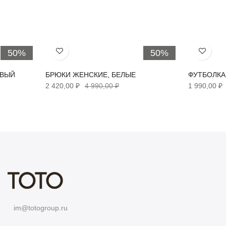
50%
50%
Хочу!
Хочу!
ЕВЫЙ
БРЮКИ ЖЕНСКИЕ, БЕЛЫЕ
ФУТБОЛКА
2 420,00 ₽
4 990,00 ₽
1 990,00 ₽
im@totogroup.ru