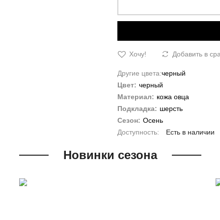
Хочу!
Добавить в ср
Другие цвета:
черный
Цвет:
черный
Материал:
кожа овца
Подкладка:
шерсть
Сезон:
Осень
Есть в наличии
Новинки сезона