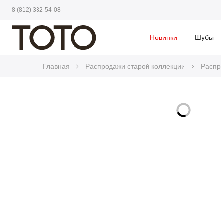
8 (812) 332-54-08
Новинки
Шубы
Главная
Распродажи старой коллекции
Распр
Skip
to
Skip
the
to
end
the
of
beginning
the
of
images
the
gallery
images
gallery