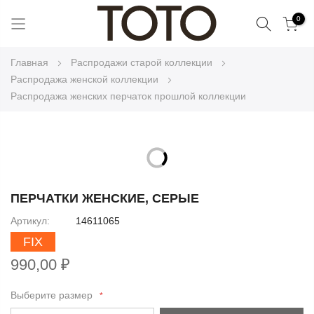
Поиск
0
Skip
Главная
Распродажи старой коллекции
to
Распродажа женской коллекции
Content
Распродажа женских перчаток прошлой коллекции
Skip
to
Skip
the
to
ПЕРЧАТКИ ЖЕНСКИЕ, СЕРЫЕ
end
the
Артикул
14611065
of
beginning
the
FIX
of
images
the
990,00 ₽
gallery
images
gallery
Выберите размер