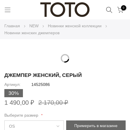
Поиск
0
Skip
Главная
NEW
Новинки женской коллекции
to
Новинки женских джемперов
Content
Skip
to
Skip
the
to
ДЖЕМПЕР ЖЕНСКИЙ, СЕРЫЙ
end
the
Артикул
14525086
of
beginning
the
30%
of
images
the
1 490,00 ₽
2 170,00 ₽
gallery
images
gallery
Выберите размер
Примерить в магазине